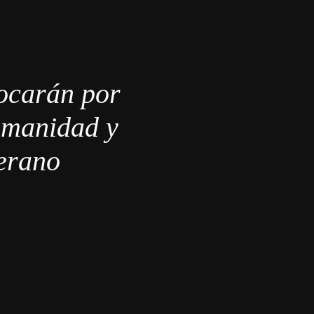
ocarán por
humanidad y
terano